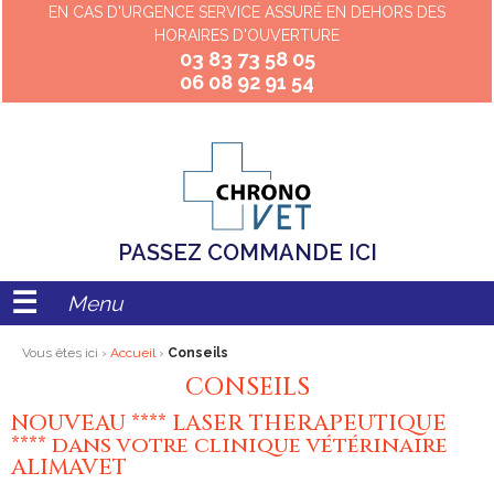
EN CAS D'URGENCE SERVICE ASSURÉ EN DEHORS DES
HORAIRES D'OUVERTURE
03 83 73 58 05
06 08 92 91 54
PASSEZ COMMANDE ICI
Menu
Vous êtes ici ›
Accueil
›
Conseils
CONSEILS
NOUVEAU **** LASER THERAPEUTIQUE
**** dans votre clinique vétérinaire
ALIMAVET