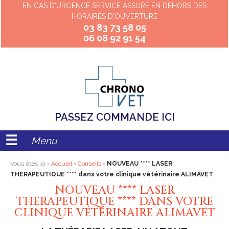
EN CAS D'URGENCE SERVICE ASSURÉ EN DEHORS DES
HORAIRES D'OUVERTURE
03 83 73 58 05
06 08 92 91 54
PASSEZ COMMANDE ICI
Menu
Vous êtes ici ›
Accueil
›
Conseils
›
NOUVEAU **** LASER
THERAPEUTIQUE **** dans votre clinique vétérinaire ALIMAVET
NOUVEAU **** LASER
THERAPEUTIQUE **** DANS VOTRE
CLINIQUE VÉTÉRINAIRE ALIMAVET